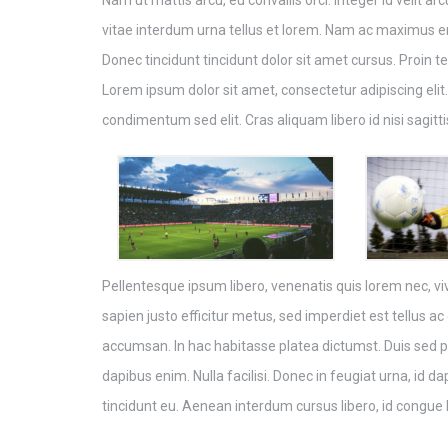
Nam ut mattis arcu, eu convallis orci. Integer id velit 
vitae interdum urna tellus et lorem. Nam ac maximus ero
Donec tincidunt tincidunt dolor sit amet cursus. Proi
Lorem ipsum dolor sit amet, consectetur adipiscing elit
condimentum sed elit. Cras aliquam libero id nisi sagittis
Pellentesque ipsum libero, venenatis quis lorem nec, viv
sapien justo efficitur metus, sed imperdiet est tellus a
accumsan. In hac habitasse platea dictumst. Duis sed ph
dapibus enim. Nulla facilisi. Donec in feugiat urna, id 
tincidunt eu. Aenean interdum cursus libero, id congue