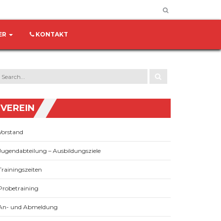
ER
KONTAKT
VEREIN
Vorstand
Jugendabteilung – Ausbildungsziele
Trainingszeiten
Probetraining
An- und Abmeldung