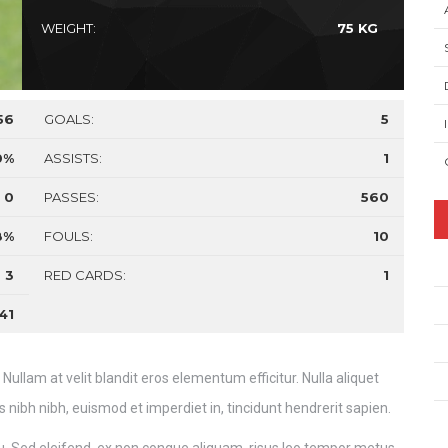
WEIGHT:
75 KG
56
GOALS:
5
0%
ASSISTS:
1
0
PASSES:
560
8%
FOULS:
10
3
RED CARDS:
1
41
Nullam at velit blandit eros elementum efficitur. Nulla aliquet
us nibh nibh, euismod et imperdiet in, tincidunt hendrerit sapien.