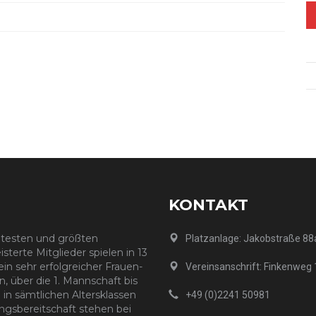
KONTAKT
ältesten und größten
Platzanlage: Jakobstraße 88
sterte Mitglieder spielen in 13
in sehr erfolgreicher Frauen-
Vereinsanschrift: Finkenweg
, über die 1. Mannschaft bis
 in sämtlichen Altersklassen
+49 (0)2241 50981
ngsbereitschaft stehen bei