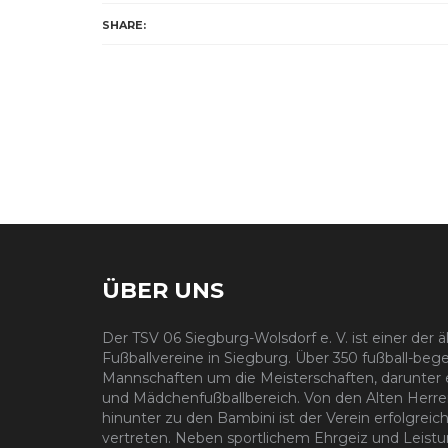
SHARE:
ÜBER UNS
Der TSV 06 Siegburg-Wolsdorf e. V. ist einer der 
Fußballvereine in Siegburg. Über 350 fußball-
begei
Mannschaften um die Meisterschaften, darunter e
und Mädchenfußballbereich. Von den Alten Herren
hinunter zu den Bambini ist der Verein erfolgreich
vertreten. Neben sportlichem Ehrgeiz und Leistu