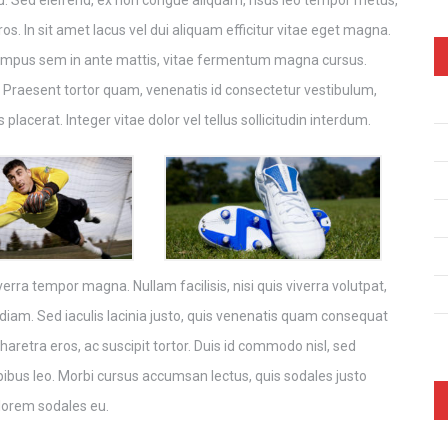
arcu. Sed eleifend, ex non congue aliquam, risus leo tempor metus,
s. In sit amet lacus vel dui aliquam efficitur vitae eget magna.
n tempus sem in ante mattis, vitae fermentum magna cursus.
. Praesent tortor quam, venenatis id consectetur vestibulum,
 placerat. Integer vitae dolor vel tellus sollicitudin interdum.
erra tempor magna. Nullam facilisis, nisi quis viverra volutpat,
c diam. Sed iaculis lacinia justo, quis venenatis quam consequat
aretra eros, ac suscipit tortor. Duis id commodo nisl, sed
dapibus leo. Morbi cursus accumsan lectus, quis sodales justo
 lorem sodales eu.